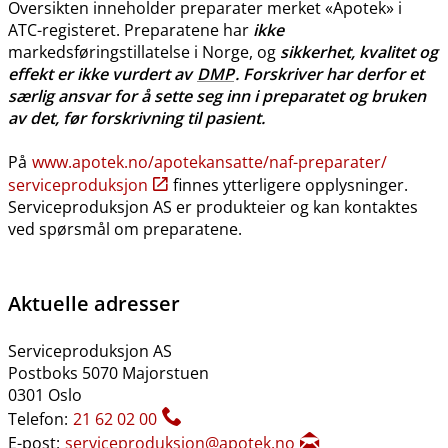
Oversikten inneholder preparater merket «Apotek» i
ATC-registeret. Preparatene har
ikke
markedsføringstillatelse i Norge, og
sikkerhet, kvalitet og
effekt er ikke vurdert av
DMP
. Forskriver har derfor et
særlig ansvar for å sette seg inn i preparatet og bruken
av det, før forskrivning til pasient.
På
www.apotek.no​/​apotekansatte​/​naf-preparater​/​
serviceproduksjon
finnes ytterligere opplysninger.
Serviceproduksjon AS er produkteier og kan kontaktes
ved spørsmål om preparatene.
Aktuelle adresser
Serviceproduksjon AS
Postboks 5070 Majorstuen
0301 Oslo
Telefon:
21 62 02 00
E-post:
serviceproduksjon@apotek.no