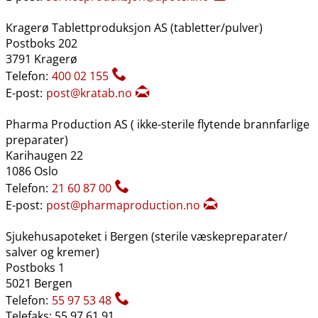
Kragerø Tablettproduksjon AS (tabletter​/​pulver)
Postboks 202
3791 Kragerø
Telefon:
400 02 155
E-post:
post@kratab.no
Pharma Production AS ( ikke-sterile flytende brannfarlige
preparater)
Karihaugen 22
1086 Oslo
Telefon:
21 60 87 00
E-post:
post@pharmaproduction.no
Sjukehusapoteket i Bergen (sterile væskepreparater​/​
salver og kremer)
Postboks 1
5021 Bergen
Telefon:
55 97 53 48
Telefaks: 55 97 61 91