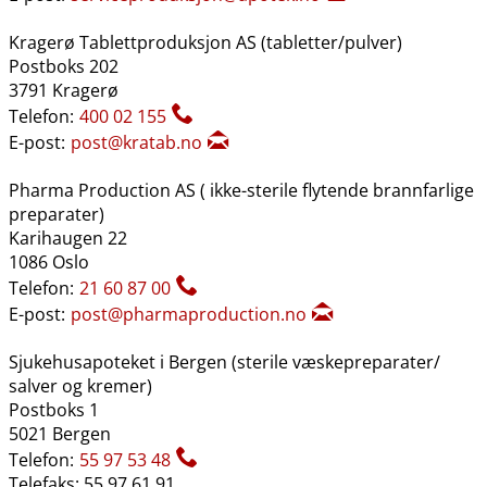
Kragerø Tablettproduksjon AS (tabletter​/​pulver)
Postboks 202
3791 Kragerø
Telefon:
400 02 155
E-post:
post@kratab.no
Pharma Production AS ( ikke-sterile flytende brannfarlige
preparater)
Karihaugen 22
1086 Oslo
Telefon:
21 60 87 00
E-post:
post@pharmaproduction.no
Sjukehusapoteket i Bergen (sterile væskepreparater​/​
salver og kremer)
Postboks 1
5021 Bergen
Telefon:
55 97 53 48
Telefaks: 55 97 61 91