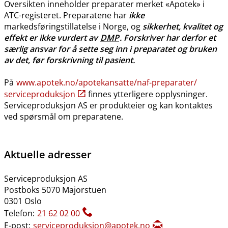
Oversikten inneholder preparater merket «Apotek» i
ATC-registeret. Preparatene har
ikke
markedsføringstillatelse i Norge, og
sikkerhet, kvalitet og
effekt er ikke vurdert av
DMP
. Forskriver har derfor et
særlig ansvar for å sette seg inn i preparatet og bruken
av det, før forskrivning til pasient.
På
www.apotek.no​/​apotekansatte​/​naf-preparater​/​
serviceproduksjon
finnes ytterligere opplysninger.
Serviceproduksjon AS er produkteier og kan kontaktes
ved spørsmål om preparatene.
Aktuelle adresser
Serviceproduksjon AS
Postboks 5070 Majorstuen
0301 Oslo
Telefon:
21 62 02 00
E-post:
serviceproduksjon@apotek.no