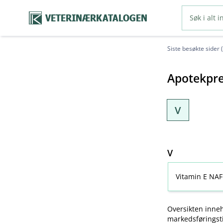
VETERINÆRKATALOGEN
Siste besøkte sider 
Apotekpre
V
V
Vitamin E NAF
Oversikten inneh
markedsføringsti