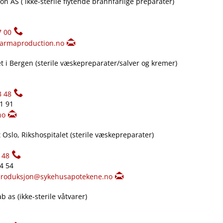
n AS ( ikke-sterile flytende brannfarlige preparater)
7 00
armaproduction.no
 i Bergen (sterile væskepreparater​/​salver og kremer)
3 48
61 91
no
Oslo, Rikshospitalet (sterile væskepreparater)
148
34 54
produksjon@sykehusapotekene.no
 as (ikke-sterile våtvarer)