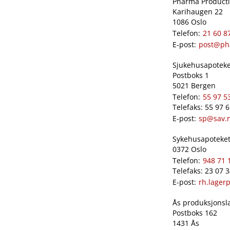
Pharma Productio
Karihaugen 22
1086 Oslo
Telefon:
21 60 8
E-post:
post@ph
Sjukehusapoteket
Postboks 1
5021 Bergen
Telefon:
55 97 5
Telefaks: 55 97 
E-post:
sp@sav.
Sykehusapoteket 
0372 Oslo
Telefon:
948 71 
Telefaks: 23 07 
E-post:
rh.lager
Ås produksjonslab
Postboks 162
1431 Ås