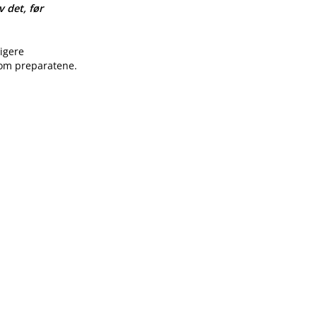
v det, før
ligere
 om preparatene.