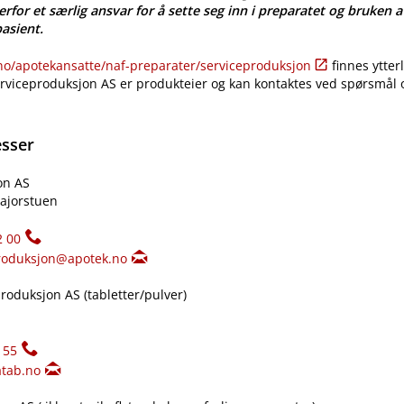
erfor et særlig ansvar for å sette seg inn i preparatet og bruken a
pasient.
​/​apotekansatte​/​naf-preparater​/​serviceproduksjon
finnes ytter
erviceproduksjon AS er produkteier og kan kontaktes ved spørsmål
esser
on AS
ajorstuen
2 00
roduksjon@apotek.no
oduksjon AS (tabletter​/​pulver)
155
tab.no