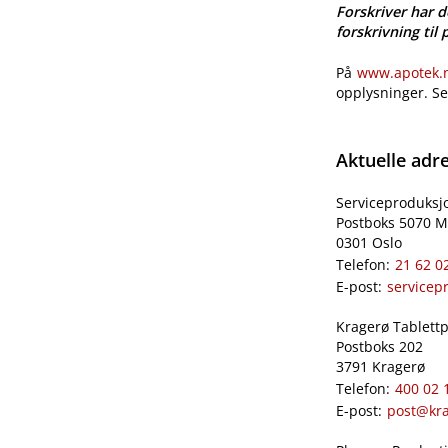
Forskriver har d
forskrivning til 
På
www.apotek.no
opplysninger. S
Aktuelle adr
Serviceproduksj
Postboks 5070 M
0301 Oslo
Telefon:
21 62 0
E-post:
servicep
Kragerø Tablettpr
Postboks 202
3791 Kragerø
Telefon:
400 02 
E-post:
post@kra