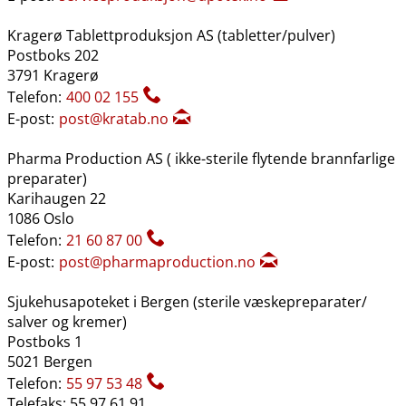
Kragerø Tablettproduksjon AS (tabletter​/​pulver)
Postboks 202
3791 Kragerø
Telefon:
400 02 155
E-post:
post@kratab.no
Pharma Production AS ( ikke-sterile flytende brannfarlige
preparater)
Karihaugen 22
1086 Oslo
Telefon:
21 60 87 00
E-post:
post@pharmaproduction.no
Sjukehusapoteket i Bergen (sterile væskepreparater​/​
salver og kremer)
Postboks 1
5021 Bergen
Telefon:
55 97 53 48
Telefaks: 55 97 61 91