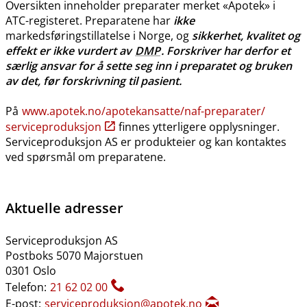
Oversikten inneholder preparater merket «Apotek» i
ATC-registeret. Preparatene har
ikke
markedsføringstillatelse i Norge, og
sikkerhet, kvalitet og
effekt er ikke vurdert av
DMP
. Forskriver har derfor et
særlig ansvar for å sette seg inn i preparatet og bruken
av det, før forskrivning til pasient.
På
www.apotek.no​/​apotekansatte​/​naf-preparater​/​
serviceproduksjon
finnes ytterligere opplysninger.
Serviceproduksjon AS er produkteier og kan kontaktes
ved spørsmål om preparatene.
Aktuelle adresser
Serviceproduksjon AS
Postboks 5070 Majorstuen
0301 Oslo
Telefon:
21 62 02 00
E-post:
serviceproduksjon@apotek.no