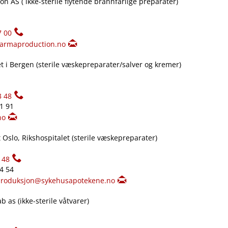
n AS ( ikke-sterile flytende brannfarlige preparater)
7 00
armaproduction.no
 i Bergen (sterile væskepreparater​/​salver og kremer)
3 48
61 91
no
Oslo, Rikshospitalet (sterile væskepreparater)
148
34 54
produksjon@sykehusapotekene.no
 as (ikke-sterile våtvarer)