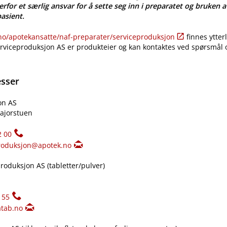
erfor et særlig ansvar for å sette seg inn i preparatet og bruken a
pasient.
​/​apotekansatte​/​naf-preparater​/​serviceproduksjon
finnes ytter
erviceproduksjon AS er produkteier og kan kontaktes ved spørsmål
esser
on AS
ajorstuen
2 00
roduksjon@apotek.no
oduksjon AS (tabletter​/​pulver)
155
tab.no