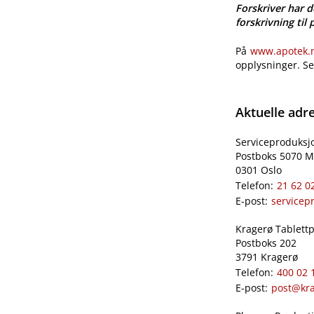
Forskriver har d
forskrivning til 
På
www.apotek.no
opplysninger. S
Aktuelle adr
Serviceproduksj
Postboks 5070 M
0301 Oslo
Telefon:
21 62 0
E-post:
servicep
Kragerø Tablettpr
Postboks 202
3791 Kragerø
Telefon:
400 02 
E-post:
post@kra