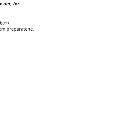
v det, før
ligere
 om preparatene.