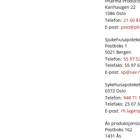
Pharma Productio
Karihaugen 22
1086 Oslo
Telefon:
21 60 8
E-post:
post@ph
Sjukehusapoteket
Postboks 1
5021 Bergen
Telefon:
55 97 5
Telefaks: 55 97 
E-post:
sp@sav.
Sykehusapoteket 
0372 Oslo
Telefon:
948 71 
Telefaks: 23 07 
E-post:
rh.lager
Ås produksjonslab
Postboks 162
1431 Ås