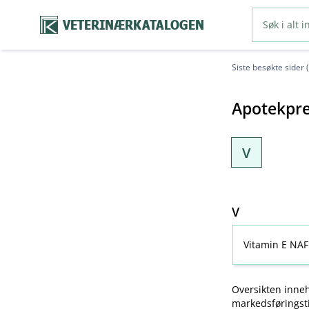
VETERINÆRKATALOGEN
Siste besøkte sider 
Apotekpre
V
V
Vitamin E NAF
Oversikten inneh
markedsføringsti