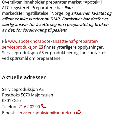
Oversikten inneholder preparater merket «Apotek» i
ATC-registeret. Preparatene har
ikke
markedsføringstillatelse i Norge, og
sikkerhet, kvalitet og
effekt er ikke vurdert av
DMP
. Forskriver har derfor et
særlig ansvar for å sette seg inn i preparatet og bruken
av det, før forskrivning til pasient.
På
www.apotek.no​/​apotekansatte​/​naf-preparater​/​
serviceproduksjon
finnes ytterligere opplysninger.
Serviceproduksjon AS er produkteier og kan kontaktes
ved spørsmål om preparatene.
Aktuelle adresser
Serviceproduksjon AS
Postboks 5070 Majorstuen
0301 Oslo
Telefon:
21 62 02 00
E-post:
serviceproduksjon@apotek.no