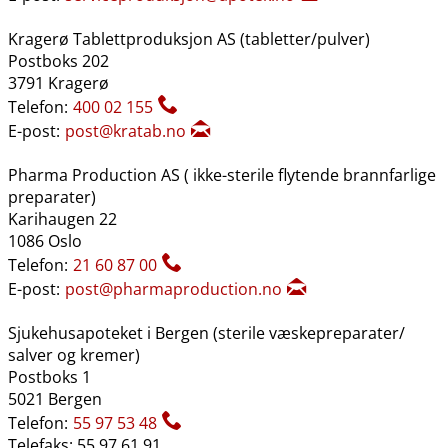
Kragerø Tablettproduksjon AS (tabletter​/​pulver)
Postboks 202
3791 Kragerø
Telefon:
400 02 155
E-post:
post@kratab.no
Pharma Production AS ( ikke-sterile flytende brannfarlige
preparater)
Karihaugen 22
1086 Oslo
Telefon:
21 60 87 00
E-post:
post@pharmaproduction.no
Sjukehusapoteket i Bergen (sterile væskepreparater​/​
salver og kremer)
Postboks 1
5021 Bergen
Telefon:
55 97 53 48
Telefaks: 55 97 61 91