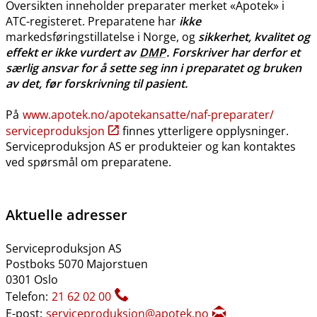
Oversikten inneholder preparater merket «Apotek» i
ATC-registeret. Preparatene har
ikke
markedsføringstillatelse i Norge, og
sikkerhet, kvalitet og
effekt er ikke vurdert av
DMP
. Forskriver har derfor et
særlig ansvar for å sette seg inn i preparatet og bruken
av det, før forskrivning til pasient.
På
www.apotek.no​/​apotekansatte​/​naf-preparater​/​
serviceproduksjon
finnes ytterligere opplysninger.
Serviceproduksjon AS er produkteier og kan kontaktes
ved spørsmål om preparatene.
Aktuelle adresser
Serviceproduksjon AS
Postboks 5070 Majorstuen
0301 Oslo
Telefon:
21 62 02 00
E-post:
serviceproduksjon@apotek.no