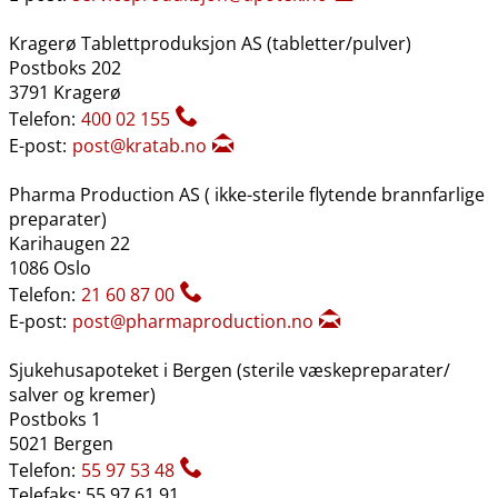
Kragerø Tablettproduksjon AS (tabletter​/​pulver)
Postboks 202
3791 Kragerø
Telefon:
400 02 155
E-post:
post@kratab.no
Pharma Production AS ( ikke-sterile flytende brannfarlige
preparater)
Karihaugen 22
1086 Oslo
Telefon:
21 60 87 00
E-post:
post@pharmaproduction.no
Sjukehusapoteket i Bergen (sterile væskepreparater​/​
salver og kremer)
Postboks 1
5021 Bergen
Telefon:
55 97 53 48
Telefaks: 55 97 61 91