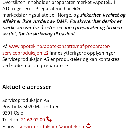
Oversikten inneholder preparater merket «Apotek» i
ATC-registeret. Preparatene har
ikke
markedsføringstillatelse i Norge, og
sikkerhet, kvalitet og
effekt er ikke vurdert av
DMP
. Forskriver har derfor et
særlig ansvar for å sette seg inn i preparatet og bruken
av det, før forskrivning til pasient.
På
www.apotek.no​/​apotekansatte​/​naf-preparater​/​
serviceproduksjon
finnes ytterligere opplysninger.
Serviceproduksjon AS er produkteier og kan kontaktes
ved spørsmål om preparatene.
Aktuelle adresser
Serviceproduksjon AS
Postboks 5070 Majorstuen
0301 Oslo
Telefon:
21 62 02 00
E-post:
serviceproduksjon@apotek.no