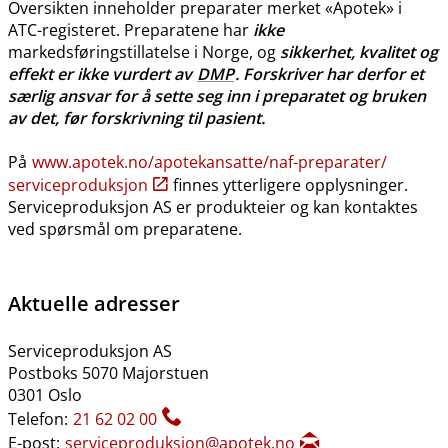
Oversikten inneholder preparater merket «Apotek» i
ATC-registeret. Preparatene har
ikke
markedsføringstillatelse i Norge, og
sikkerhet, kvalitet og
effekt er ikke vurdert av
DMP
. Forskriver har derfor et
særlig ansvar for å sette seg inn i preparatet og bruken
av det, før forskrivning til pasient.
På
www.apotek.no​/​apotekansatte​/​naf-preparater​/​
serviceproduksjon
finnes ytterligere opplysninger.
Serviceproduksjon AS er produkteier og kan kontaktes
ved spørsmål om preparatene.
Aktuelle adresser
Serviceproduksjon AS
Postboks 5070 Majorstuen
0301 Oslo
Telefon:
21 62 02 00
E-post:
serviceproduksjon@apotek.no