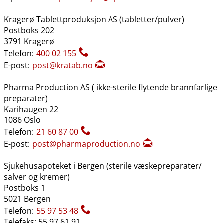
Kragerø Tablettproduksjon AS (tabletter​/​pulver)
Postboks 202
3791 Kragerø
Telefon:
400 02 155
E-post:
post@kratab.no
Pharma Production AS ( ikke-sterile flytende brannfarlige
preparater)
Karihaugen 22
1086 Oslo
Telefon:
21 60 87 00
E-post:
post@pharmaproduction.no
Sjukehusapoteket i Bergen (sterile væskepreparater​/​
salver og kremer)
Postboks 1
5021 Bergen
Telefon:
55 97 53 48
Telefaks: 55 97 61 91