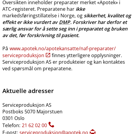
Oversikten inneholder preparater merket «Apotek» i
ATC-registeret. Preparatene har
ikke
markedsføringstillatelse i Norge, og
sikkerhet, kvalitet og
effekt er ikke vurdert av
DMP
. Forskriver har derfor et
særlig ansvar for å sette seg inn i preparatet og bruken
av det, før forskrivning til pasient.
På
www.apotek.no​/​apotekansatte​/​naf-preparater​/​
serviceproduksjon
finnes ytterligere opplysninger.
Serviceproduksjon AS er produkteier og kan kontaktes
ved spørsmål om preparatene.
Aktuelle adresser
Serviceproduksjon AS
Postboks 5070 Majorstuen
0301 Oslo
Telefon:
21 62 02 00
E-post:
serviceproduksjon@apotek.no