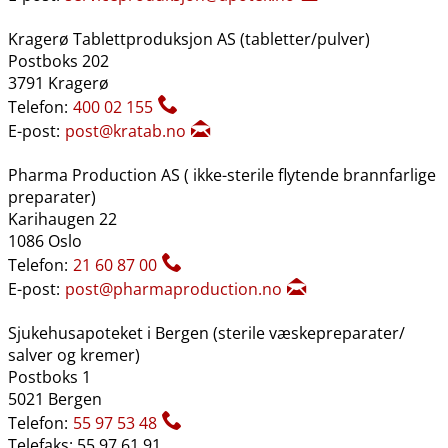
Kragerø Tablettproduksjon AS (tabletter​/​pulver)
Postboks 202
3791 Kragerø
Telefon:
400 02 155
E-post:
post@kratab.no
Pharma Production AS ( ikke-sterile flytende brannfarlige
preparater)
Karihaugen 22
1086 Oslo
Telefon:
21 60 87 00
E-post:
post@pharmaproduction.no
Sjukehusapoteket i Bergen (sterile væskepreparater​/​
salver og kremer)
Postboks 1
5021 Bergen
Telefon:
55 97 53 48
Telefaks: 55 97 61 91