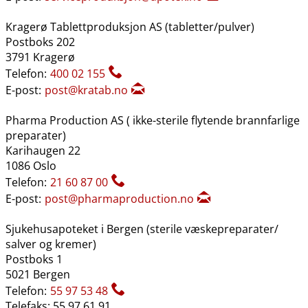
Kragerø Tablettproduksjon AS (tabletter​/​pulver)
Postboks 202
3791 Kragerø
Telefon:
400 02 155
E-post:
post@kratab.no
Pharma Production AS ( ikke-sterile flytende brannfarlige
preparater)
Karihaugen 22
1086 Oslo
Telefon:
21 60 87 00
E-post:
post@pharmaproduction.no
Sjukehusapoteket i Bergen (sterile væskepreparater​/​
salver og kremer)
Postboks 1
5021 Bergen
Telefon:
55 97 53 48
Telefaks: 55 97 61 91