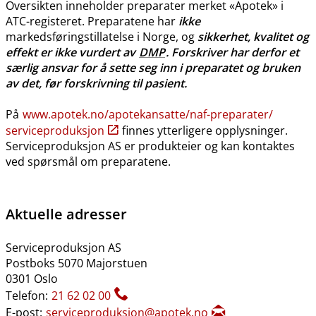
Oversikten inneholder preparater merket «Apotek» i
ATC-registeret. Preparatene har
ikke
markedsføringstillatelse i Norge, og
sikkerhet, kvalitet og
effekt er ikke vurdert av
DMP
. Forskriver har derfor et
særlig ansvar for å sette seg inn i preparatet og bruken
av det, før forskrivning til pasient.
På
www.apotek.no​/​apotekansatte​/​naf-preparater​/​
serviceproduksjon
finnes ytterligere opplysninger.
Serviceproduksjon AS er produkteier og kan kontaktes
ved spørsmål om preparatene.
Aktuelle adresser
Serviceproduksjon AS
Postboks 5070 Majorstuen
0301 Oslo
Telefon:
21 62 02 00
E-post:
serviceproduksjon@apotek.no