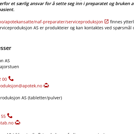
erfor et særlig ansvar for å sette seg inn i preparatet og bruken a
pasient.
​/​apotekansatte​/​naf-preparater​/​serviceproduksjon
finnes ytter
erviceproduksjon AS er produkteier og kan kontaktes ved spørsmål
esser
on AS
ajorstuen
2 00
roduksjon@apotek.no
oduksjon AS (tabletter​/​pulver)
155
tab.no