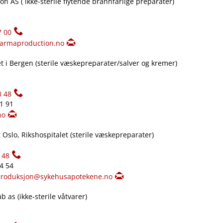
n AS ( ikke-sterile flytende brannfarlige preparater)
7 00
armaproduction.no
 i Bergen (sterile væskepreparater​/​salver og kremer)
3 48
61 91
no
Oslo, Rikshospitalet (sterile væskepreparater)
148
34 54
produksjon@sykehusapotekene.no
 as (ikke-sterile våtvarer)