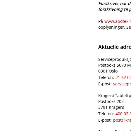
Forskriver har d
forskrivning til 
På
www.apotek.no
opplysninger. S
Aktuelle adr
Serviceproduksj
Postboks 5070 M
0301 Oslo
Telefon:
21 62 0
E-post:
servicep
Kragerø Tablettpr
Postboks 202
3791 Kragerø
Telefon:
400 02 
E-post:
post@kra