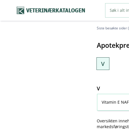
VETERINÆRKATALOGEN
Siste besøkte sider 
Apotekpre
V
V
Vitamin E NAF
Oversikten inneh
markedsføringsti