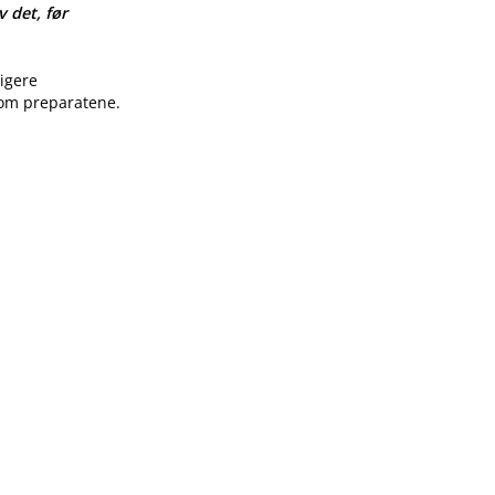
v det, før
ligere
 om preparatene.