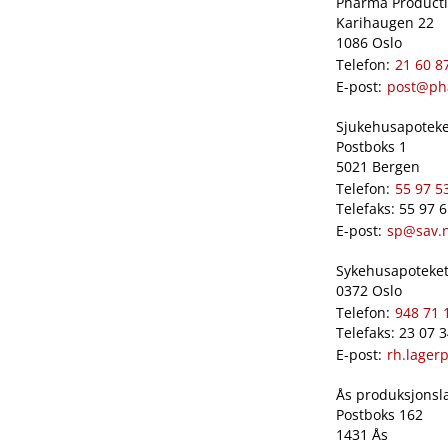
Pharma Productio
Karihaugen 22
1086 Oslo
Telefon:
21 60 8
E-post:
post@ph
Sjukehusapoteket
Postboks 1
5021 Bergen
Telefon:
55 97 5
Telefaks: 55 97 
E-post:
sp@sav.
Sykehusapoteket 
0372 Oslo
Telefon:
948 71 
Telefaks: 23 07 
E-post:
rh.lager
Ås produksjonslab
Postboks 162
1431 Ås