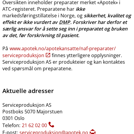
Oversikten inneholder preparater merket «Apotek» i
ATC-registeret. Preparatene har
ikke
markedsføringstillatelse i Norge, og
sikkerhet, kvalitet og
effekt er ikke vurdert av
DMP
. Forskriver har derfor et
særlig ansvar for å sette seg inn i preparatet og bruken
av det, før forskrivning til pasient.
På
www.apotek.no​/​apotekansatte​/​naf-preparater​/​
serviceproduksjon
finnes ytterligere opplysninger.
Serviceproduksjon AS er produkteier og kan kontaktes
ved spørsmål om preparatene.
Aktuelle adresser
Serviceproduksjon AS
Postboks 5070 Majorstuen
0301 Oslo
Telefon:
21 62 02 00
E-post:
serviceproduksjon@apotek.no