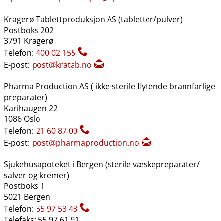
Kragerø Tablettproduksjon AS (tabletter​/​pulver)
Postboks 202
3791 Kragerø
Telefon:
400 02 155
E-post:
post@kratab.no
Pharma Production AS ( ikke-sterile flytende brannfarlige
preparater)
Karihaugen 22
1086 Oslo
Telefon:
21 60 87 00
E-post:
post@pharmaproduction.no
Sjukehusapoteket i Bergen (sterile væskepreparater​/​
salver og kremer)
Postboks 1
5021 Bergen
Telefon:
55 97 53 48
Telefaks: 55 97 61 91