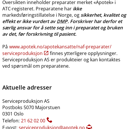
Oversikten inneholder preparater merket «Apotek» i
ATC-registeret. Preparatene har
ikke
markedsføringstillatelse i Norge, og
sikkerhet, kvalitet og
effekt er ikke vurdert av
DMP
. Forskriver har derfor et
særlig ansvar for å sette seg inn i preparatet og bruken
av det, før forskrivning til pasient.
På
www.apotek.no​/​apotekansatte​/​naf-preparater​/​
serviceproduksjon
finnes ytterligere opplysninger.
Serviceproduksjon AS er produkteier og kan kontaktes
ved spørsmål om preparatene.
Aktuelle adresser
Serviceproduksjon AS
Postboks 5070 Majorstuen
0301 Oslo
Telefon:
21 62 02 00
E-post:
serviceproduksjon@apotek.no