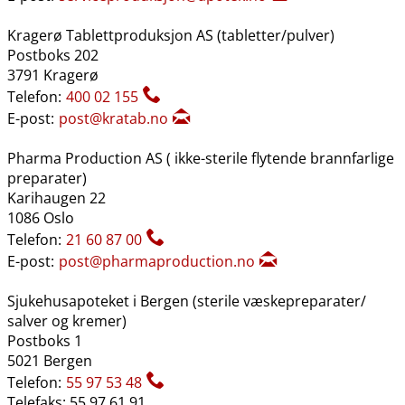
Kragerø Tablettproduksjon AS (tabletter​/​pulver)
Postboks 202
3791 Kragerø
Telefon:
400 02 155
E-post:
post@kratab.no
Pharma Production AS ( ikke-sterile flytende brannfarlige
preparater)
Karihaugen 22
1086 Oslo
Telefon:
21 60 87 00
E-post:
post@pharmaproduction.no
Sjukehusapoteket i Bergen (sterile væskepreparater​/​
salver og kremer)
Postboks 1
5021 Bergen
Telefon:
55 97 53 48
Telefaks: 55 97 61 91