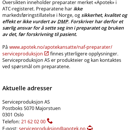
Oversikten inneholder preparater merket «Apotek» i
ATC-registeret. Preparatene har
ikke
markedsføringstillatelse i Norge, og
sikkerhet, kvalitet og
effekt er ikke vurdert av
DMP
. Forskriver har derfor et
særlig ansvar for å sette seg inn i preparatet og bruken
av det, før forskrivning til pasient.
På
www.apotek.no​/​apotekansatte​/​naf-preparater​/​
serviceproduksjon
finnes ytterligere opplysninger.
Serviceproduksjon AS er produkteier og kan kontaktes
ved spørsmål om preparatene.
Aktuelle adresser
Serviceproduksjon AS
Postboks 5070 Majorstuen
0301 Oslo
Telefon:
21 62 02 00
E-post:
serviceproduksjon@apotek.no