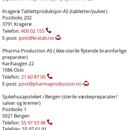
Kragerø Tablettproduksjon AS (tabletter​/​pulver)
Postboks 202
3791 Kragerø
Telefon:
400 02 155
E-post:
post@kratab.no
Pharma Production AS ( ikke-sterile flytende brannfarlige
preparater)
Karihaugen 22
1086 Oslo
Telefon:
21 60 87 00
E-post:
post@pharmaproduction.no
Sjukehusapoteket i Bergen (sterile væskepreparater​/​
salver og kremer)
Postboks 1
5021 Bergen
Telefon:
55 97 53 48
Telefaks: 55 97 61 91