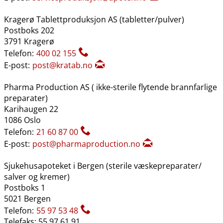
Kragerø Tablettproduksjon AS (tabletter​/​pulver)
Postboks 202
3791 Kragerø
Telefon:
400 02 155
E-post:
post@kratab.no
Pharma Production AS ( ikke-sterile flytende brannfarlige
preparater)
Karihaugen 22
1086 Oslo
Telefon:
21 60 87 00
E-post:
post@pharmaproduction.no
Sjukehusapoteket i Bergen (sterile væskepreparater​/​
salver og kremer)
Postboks 1
5021 Bergen
Telefon:
55 97 53 48
Telefaks: 55 97 61 91