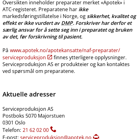
Oversikten inneholder preparater merket «Apotek» i
ATC-registeret. Preparatene har
ikke
markedsføringstillatelse i Norge, og
sikkerhet, kvalitet og
effekt er ikke vurdert av
DMP
. Forskriver har derfor et
særlig ansvar for å sette seg inn i preparatet og bruken
av det, før forskrivning til pasient.
På
www.apotek.no​/​apotekansatte​/​naf-preparater​/​
serviceproduksjon
finnes ytterligere opplysninger.
Serviceproduksjon AS er produkteier og kan kontaktes
ved spørsmål om preparatene.
Aktuelle adresser
Serviceproduksjon AS
Postboks 5070 Majorstuen
0301 Oslo
Telefon:
21 62 02 00
E-post:
serviceproduksjon@apotek.no