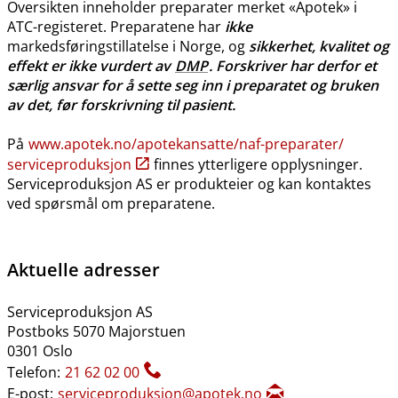
Oversikten inneholder preparater merket «Apotek» i
ATC-registeret. Preparatene har
ikke
markedsføringstillatelse i Norge, og
sikkerhet, kvalitet og
effekt er ikke vurdert av
DMP
. Forskriver har derfor et
særlig ansvar for å sette seg inn i preparatet og bruken
av det, før forskrivning til pasient.
På
www.apotek.no​/​apotekansatte​/​naf-preparater​/​
serviceproduksjon
finnes ytterligere opplysninger.
Serviceproduksjon AS er produkteier og kan kontaktes
ved spørsmål om preparatene.
Aktuelle adresser
Serviceproduksjon AS
Postboks 5070 Majorstuen
0301 Oslo
Telefon:
21 62 02 00
E-post:
serviceproduksjon@apotek.no