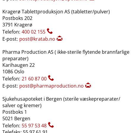
Kragerø Tablettproduksjon AS (tabletter​/​pulver)
Postboks 202
3791 Kragerø
Telefon:
400 02 155
E-post:
post@kratab.no
Pharma Production AS ( ikke-sterile flytende brannfarlige
preparater)
Karihaugen 22
1086 Oslo
Telefon:
21 60 87 00
E-post:
post@pharmaproduction.no
Sjukehusapoteket i Bergen (sterile væskepreparater​/​
salver og kremer)
Postboks 1
5021 Bergen
Telefon:
55 97 53 48
Telefaks: 55 97 61 91