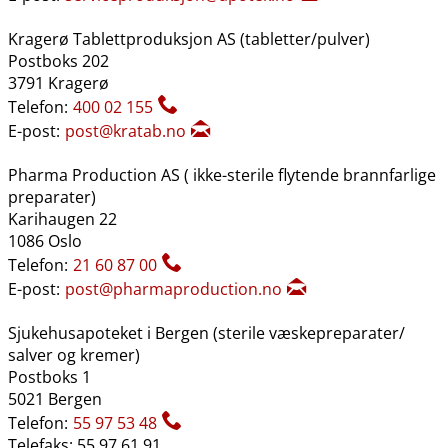
Kragerø Tablettproduksjon AS (tabletter​/​pulver)
Postboks 202
3791 Kragerø
Telefon:
400 02 155
E-post:
post@kratab.no
Pharma Production AS ( ikke-sterile flytende brannfarlige
preparater)
Karihaugen 22
1086 Oslo
Telefon:
21 60 87 00
E-post:
post@pharmaproduction.no
Sjukehusapoteket i Bergen (sterile væskepreparater​/​
salver og kremer)
Postboks 1
5021 Bergen
Telefon:
55 97 53 48
Telefaks: 55 97 61 91