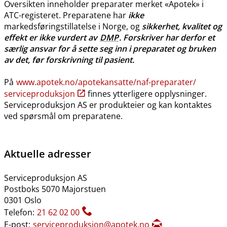
Oversikten inneholder preparater merket «Apotek» i
ATC-registeret. Preparatene har
ikke
markedsføringstillatelse i Norge, og
sikkerhet, kvalitet og
effekt er ikke vurdert av
DMP
. Forskriver har derfor et
særlig ansvar for å sette seg inn i preparatet og bruken
av det, før forskrivning til pasient.
På
www.apotek.no​/​apotekansatte​/​naf-preparater​/​
serviceproduksjon
finnes ytterligere opplysninger.
Serviceproduksjon AS er produkteier og kan kontaktes
ved spørsmål om preparatene.
Aktuelle adresser
Serviceproduksjon AS
Postboks 5070 Majorstuen
0301 Oslo
Telefon:
21 62 02 00
E-post:
serviceproduksjon@apotek.no