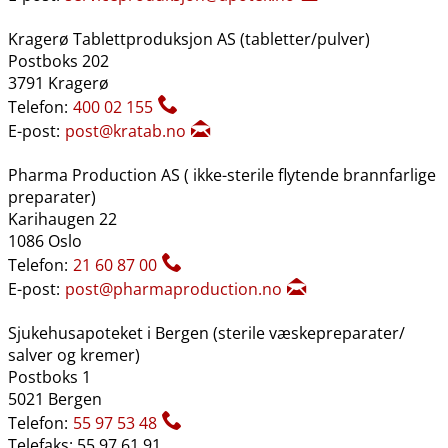
Kragerø Tablettproduksjon AS (tabletter​/​pulver)
Postboks 202
3791 Kragerø
Telefon:
400 02 155
E-post:
post@kratab.no
Pharma Production AS ( ikke-sterile flytende brannfarlige
preparater)
Karihaugen 22
1086 Oslo
Telefon:
21 60 87 00
E-post:
post@pharmaproduction.no
Sjukehusapoteket i Bergen (sterile væskepreparater​/​
salver og kremer)
Postboks 1
5021 Bergen
Telefon:
55 97 53 48
Telefaks: 55 97 61 91