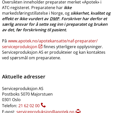
Oversikten inneholder preparater merket «Apotek» i
ATC-registeret. Preparatene har
ikke
markedsføringstillatelse i Norge, og
sikkerhet, kvalitet og
effekt er ikke vurdert av
DMP
. Forskriver har derfor et
særlig ansvar for å sette seg inn i preparatet og bruken
av det, før forskrivning til pasient.
På
www.apotek.no​/​apotekansatte​/​naf-preparater​/​
serviceproduksjon
finnes ytterligere opplysninger.
Serviceproduksjon AS er produkteier og kan kontaktes
ved spørsmål om preparatene.
Aktuelle adresser
Serviceproduksjon AS
Postboks 5070 Majorstuen
0301 Oslo
Telefon:
21 62 02 00
E-post:
serviceproduksjon@apotek.no