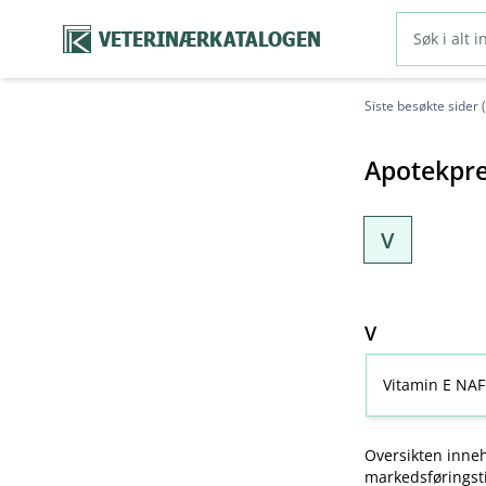
VETERINÆRKATALOGEN
Siste besøkte sider 
Apotekpre
V
V
Vitamin E NAF
Oversikten inneh
markedsføringsti