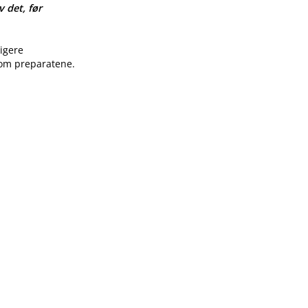
v det, før
ligere
 om preparatene.