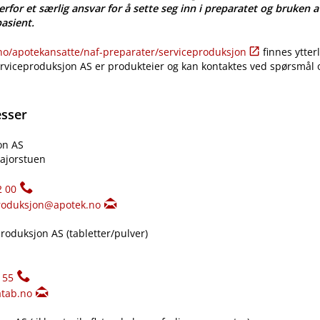
erfor et særlig ansvar for å sette seg inn i preparatet og bruken a
pasient.
​/​apotekansatte​/​naf-preparater​/​serviceproduksjon
finnes ytter
erviceproduksjon AS er produkteier og kan kontaktes ved spørsmål
esser
on AS
ajorstuen
2 00
roduksjon@apotek.no
oduksjon AS (tabletter​/​pulver)
155
tab.no