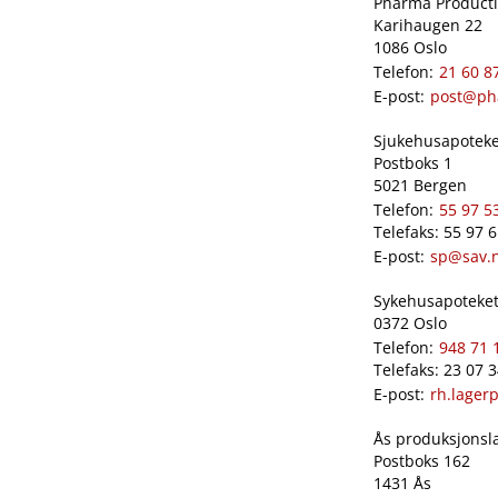
Pharma Productio
Karihaugen 22
1086 Oslo
Telefon:
21 60 8
E-post:
post@ph
Sjukehusapoteket
Postboks 1
5021 Bergen
Telefon:
55 97 5
Telefaks: 55 97 
E-post:
sp@sav.
Sykehusapoteket 
0372 Oslo
Telefon:
948 71 
Telefaks: 23 07 
E-post:
rh.lager
Ås produksjonslab
Postboks 162
1431 Ås