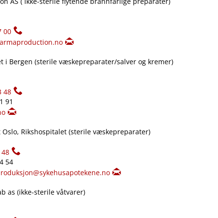
n AS ( ikke-sterile flytende brannfarlige preparater)
7 00
armaproduction.no
 i Bergen (sterile væskepreparater​/​salver og kremer)
3 48
61 91
no
Oslo, Rikshospitalet (sterile væskepreparater)
148
34 54
produksjon@sykehusapotekene.no
 as (ikke-sterile våtvarer)