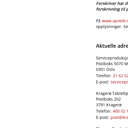
Forskriver har d
forskrivning til 
På
www.apotek.no
opplysninger. S
Aktuelle adr
Serviceproduksj
Postboks 5070 M
0301 Oslo
Telefon:
21 62 0
E-post:
servicep
Kragerø Tablettpr
Postboks 202
3791 Kragerø
Telefon:
400 02 
E-post:
post@kra