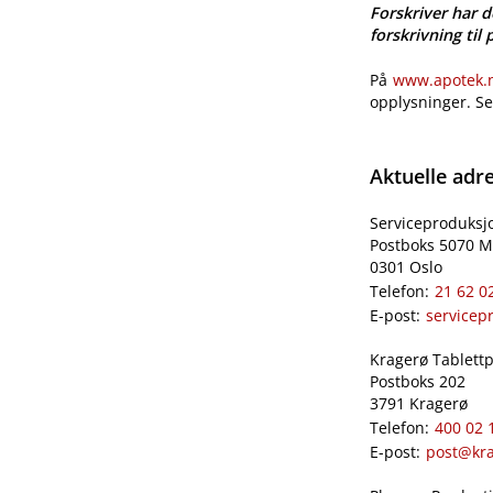
Forskriver har d
forskrivning til 
På
www.apotek.no
opplysninger. S
Aktuelle adr
Serviceproduksj
Postboks 5070 M
0301 Oslo
Telefon:
21 62 0
E-post:
servicep
Kragerø Tablettpr
Postboks 202
3791 Kragerø
Telefon:
400 02 
E-post:
post@kra