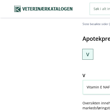
VETERINÆRKATALOGEN
Siste besøkte sider 
Apotekpre
V
V
Vitamin E NAF
Oversikten inneh
markedsføringsti