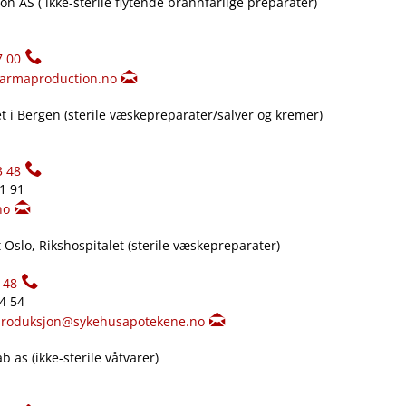
n AS ( ikke-sterile flytende brannfarlige preparater)
7 00
armaproduction.no
 i Bergen (sterile væskepreparater​/​salver og kremer)
3 48
61 91
no
Oslo, Rikshospitalet (sterile væskepreparater)
148
34 54
produksjon@sykehusapotekene.no
 as (ikke-sterile våtvarer)