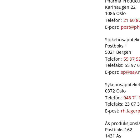
Pharma Productio
Karihaugen 22
1086 Oslo
Telefon:
21 60 8
E-post:
post@ph
Sjukehusapoteket
Postboks 1
5021 Bergen
Telefon:
55 97 5
Telefaks: 55 97 
E-post:
sp@sav.
Sykehusapoteket 
0372 Oslo
Telefon:
948 71 
Telefaks: 23 07 
E-post:
rh.lager
Ås produksjonslab
Postboks 162
1431 Ås