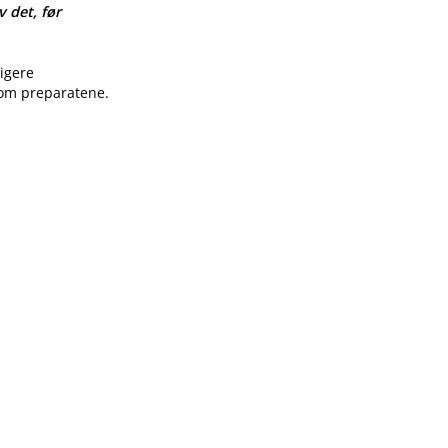
v det, før
ligere
 om preparatene.