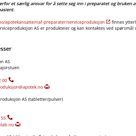
erfor et særlig ansvar for å sette seg inn i preparatet og bruken a
pasient.
​/​apotekansatte​/​naf-preparater​/​serviceproduksjon
finnes ytter
erviceproduksjon AS er produkteier og kan kontaktes ved spørsmål
esser
on AS
ajorstuen
2 00
roduksjon@apotek.no
oduksjon AS (tabletter​/​pulver)
155
tab.no