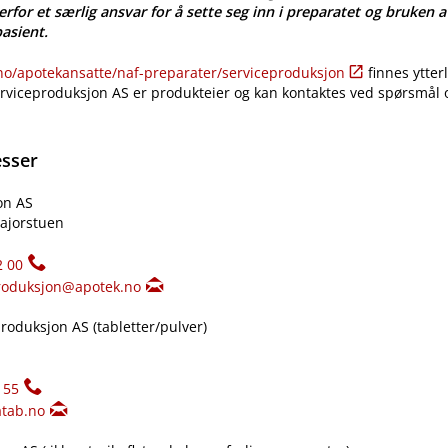
erfor et særlig ansvar for å sette seg inn i preparatet og bruken a
pasient.
​/​apotekansatte​/​naf-preparater​/​serviceproduksjon
finnes ytter
erviceproduksjon AS er produkteier og kan kontaktes ved spørsmål
esser
on AS
ajorstuen
2 00
roduksjon@apotek.no
oduksjon AS (tabletter​/​pulver)
155
tab.no