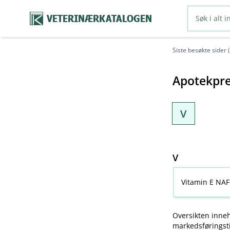
VETERINÆRKATALOGEN
Siste besøkte sider 
Apotekpre
V
V
Vitamin E NAF
Oversikten inneh
markedsføringsti