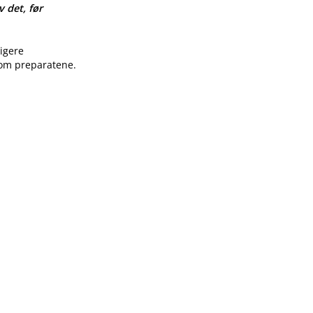
v det, før
ligere
 om preparatene.