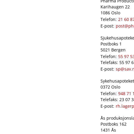
Pharma Productio
Karihaugen 22
1086 Oslo
Telefon:
21 60 8
E-post:
post@ph
Sjukehusapoteket
Postboks 1
5021 Bergen
Telefon:
55 97 5
Telefaks: 55 97 
E-post:
sp@sav.
Sykehusapoteket 
0372 Oslo
Telefon:
948 71 
Telefaks: 23 07 
E-post:
rh.lager
Ås produksjonslab
Postboks 162
1431 Ås