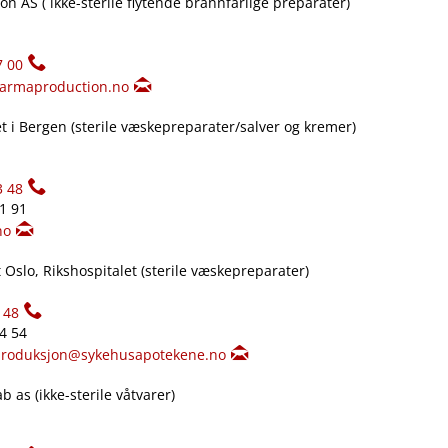
n AS ( ikke-sterile flytende brannfarlige preparater)
7 00
armaproduction.no
 i Bergen (sterile væskepreparater​/​salver og kremer)
3 48
61 91
no
Oslo, Rikshospitalet (sterile væskepreparater)
148
34 54
produksjon@sykehusapotekene.no
 as (ikke-sterile våtvarer)