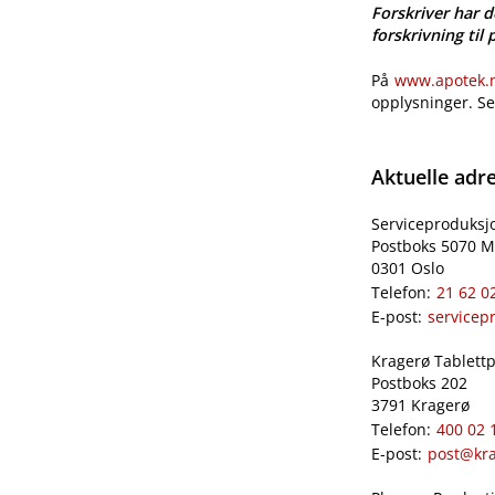
Forskriver har d
forskrivning til 
På
www.apotek.no
opplysninger. S
Aktuelle adr
Serviceproduksj
Postboks 5070 M
0301 Oslo
Telefon:
21 62 0
E-post:
servicep
Kragerø Tablettpr
Postboks 202
3791 Kragerø
Telefon:
400 02 
E-post:
post@kra