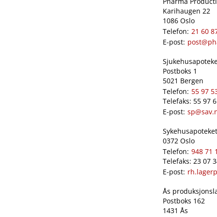
Pharma Productio
Karihaugen 22
1086 Oslo
Telefon:
21 60 8
E-post:
post@ph
Sjukehusapoteket
Postboks 1
5021 Bergen
Telefon:
55 97 5
Telefaks: 55 97 
E-post:
sp@sav.
Sykehusapoteket 
0372 Oslo
Telefon:
948 71 
Telefaks: 23 07 
E-post:
rh.lager
Ås produksjonslab
Postboks 162
1431 Ås