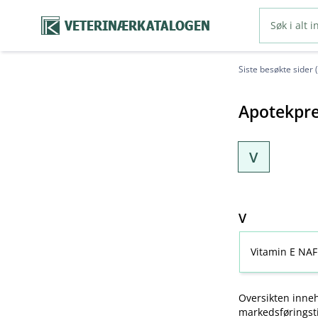
VETERINÆRKATALOGEN
Siste besøkte sider 
Apotekpre
V
V
Vitamin E NAF
Oversikten inneh
markedsføringsti