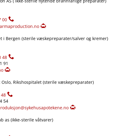
n AS ( ikke-sterile flytende brannfarlige preparater)
7 00
armaproduction.no
 i Bergen (sterile væskepreparater​/​salver og kremer)
3 48
61 91
no
Oslo, Rikshospitalet (sterile væskepreparater)
148
34 54
produksjon@sykehusapotekene.no
 as (ikke-sterile våtvarer)