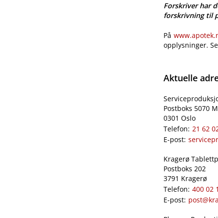
Forskriver har d
forskrivning til 
På
www.apotek.no
opplysninger. S
Aktuelle adr
Serviceproduksj
Postboks 5070 M
0301 Oslo
Telefon:
21 62 0
E-post:
servicep
Kragerø Tablettpr
Postboks 202
3791 Kragerø
Telefon:
400 02 
E-post:
post@kra