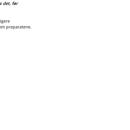
v det, før
ligere
 om preparatene.