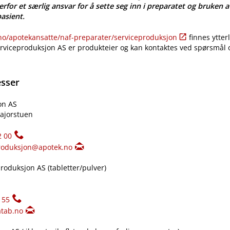
erfor et særlig ansvar for å sette seg inn i preparatet og bruken a
pasient.
​/​apotekansatte​/​naf-preparater​/​serviceproduksjon
finnes ytter
erviceproduksjon AS er produkteier og kan kontaktes ved spørsmål
esser
on AS
ajorstuen
2 00
roduksjon@apotek.no
oduksjon AS (tabletter​/​pulver)
155
tab.no