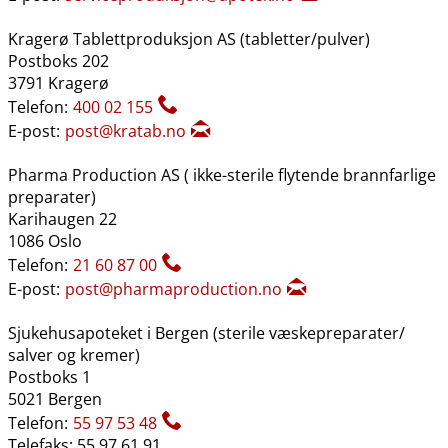
Kragerø Tablettproduksjon AS (tabletter​/​pulver)
Postboks 202
3791 Kragerø
Telefon:
400 02 155
E-post:
post@kratab.no
Pharma Production AS ( ikke-sterile flytende brannfarlige
preparater)
Karihaugen 22
1086 Oslo
Telefon:
21 60 87 00
E-post:
post@pharmaproduction.no
Sjukehusapoteket i Bergen (sterile væskepreparater​/​
salver og kremer)
Postboks 1
5021 Bergen
Telefon:
55 97 53 48
Telefaks: 55 97 61 91