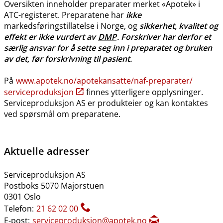
Oversikten inneholder preparater merket «Apotek» i
ATC-registeret. Preparatene har
ikke
markedsføringstillatelse i Norge, og
sikkerhet, kvalitet og
effekt er ikke vurdert av
DMP
. Forskriver har derfor et
særlig ansvar for å sette seg inn i preparatet og bruken
av det, før forskrivning til pasient.
På
www.apotek.no​/​apotekansatte​/​naf-preparater​/​
serviceproduksjon
finnes ytterligere opplysninger.
Serviceproduksjon AS er produkteier og kan kontaktes
ved spørsmål om preparatene.
Aktuelle adresser
Serviceproduksjon AS
Postboks 5070 Majorstuen
0301 Oslo
Telefon:
21 62 02 00
E-post:
serviceproduksjon@apotek.no