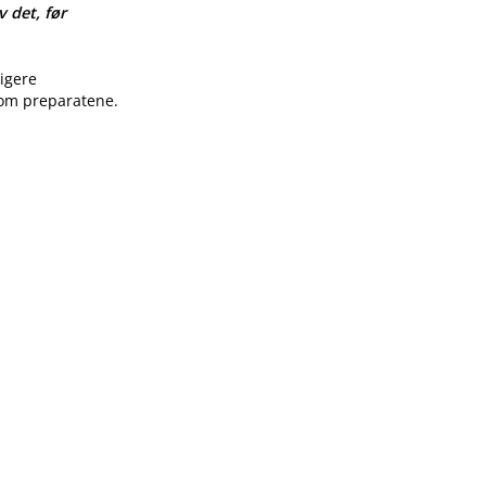
v det, før
ligere
 om preparatene.