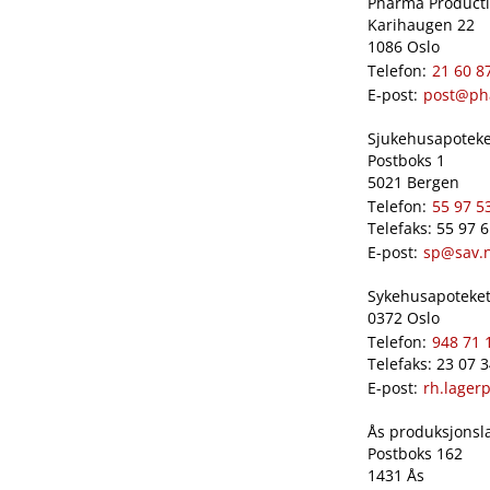
Pharma Productio
Karihaugen 22
1086 Oslo
Telefon:
21 60 8
E-post:
post@ph
Sjukehusapoteket
Postboks 1
5021 Bergen
Telefon:
55 97 5
Telefaks: 55 97 
E-post:
sp@sav.
Sykehusapoteket 
0372 Oslo
Telefon:
948 71 
Telefaks: 23 07 
E-post:
rh.lager
Ås produksjonslab
Postboks 162
1431 Ås