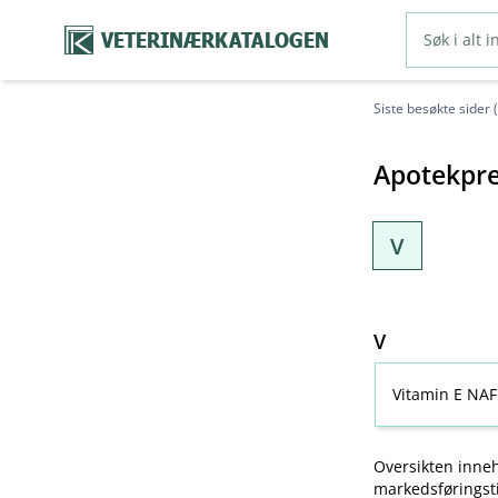
VETERINÆRKATALOGEN
Siste besøkte sider 
Apotekpre
V
V
Vitamin E NAF
Oversikten inneh
markedsføringsti