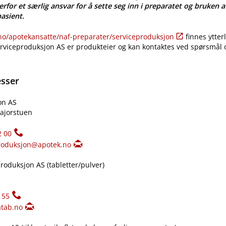
erfor et særlig ansvar for å sette seg inn i preparatet og bruken a
pasient.
​/​apotekansatte​/​naf-preparater​/​serviceproduksjon
finnes ytter
erviceproduksjon AS er produkteier og kan kontaktes ved spørsmål
esser
on AS
ajorstuen
2 00
roduksjon@apotek.no
oduksjon AS (tabletter​/​pulver)
155
tab.no