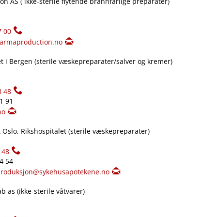
n AS ( ikke-sterile flytende brannfarlige preparater)
7 00
armaproduction.no
 i Bergen (sterile væskepreparater​/​salver og kremer)
3 48
61 91
no
Oslo, Rikshospitalet (sterile væskepreparater)
148
34 54
produksjon@sykehusapotekene.no
 as (ikke-sterile våtvarer)