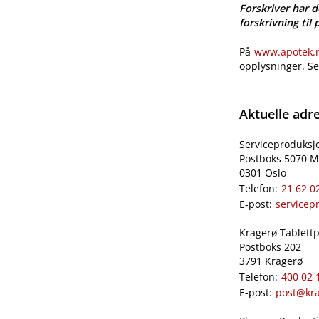
Forskriver har d
forskrivning til 
På
www.apotek.no
opplysninger. S
Aktuelle adr
Serviceproduksj
Postboks 5070 M
0301 Oslo
Telefon:
21 62 0
E-post:
servicep
Kragerø Tablettpr
Postboks 202
3791 Kragerø
Telefon:
400 02 
E-post:
post@kra