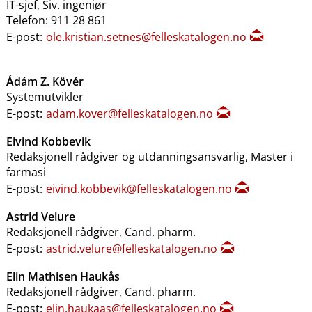
IT-sjef, Siv. ingeniør
Telefon: 911 28 861
E-post:
ole.kristian.setnes@felleskatalogen.no
Ádám Z. Kövér
Systemutvikler
E-post:
adam.kover@felleskatalogen.no
Eivind Kobbevik
Redaksjonell rådgiver og utdanningsansvarlig, Master i
farmasi
E-post:
eivind.kobbevik@felleskatalogen.no
Astrid Velure
Redaksjonell rådgiver, Cand. pharm.
E-post:
astrid.velure@felleskatalogen.no
Elin Mathisen Haukås
Redaksjonell rådgiver, Cand. pharm.
E-post:
elin.haukaas@felleskatalogen.no