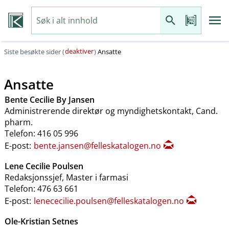
deaktiver
Siste besøkte sider (
)
Ansatte
Ansatte
Bente Cecilie By Jansen
Administrerende direktør og myndighetskontakt, Cand.
pharm.
Telefon: 416 05 996
E-post:
bente.jansen@felleskatalogen.no
Lene Cecilie Poulsen
Redaksjonssjef, Master i farmasi
Telefon: 476 63 661
E-post:
lenececilie.poulsen@felleskatalogen.no
Ole-Kristian Setnes