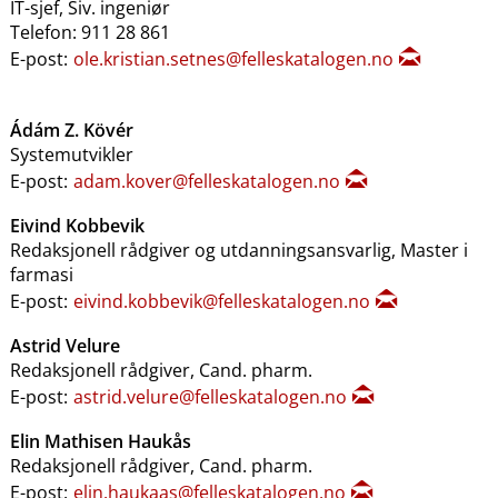
IT-sjef, Siv. ingeniør
Telefon: 911 28 861
E-post:
ole.kristian.setnes@felleskatalogen.no
Ádám Z. Kövér
Systemutvikler
E-post:
adam.kover@felleskatalogen.no
Eivind Kobbevik
Redaksjonell rådgiver og utdanningsansvarlig, Master i
farmasi
E-post:
eivind.kobbevik@felleskatalogen.no
Astrid Velure
Redaksjonell rådgiver, Cand. pharm.
E-post:
astrid.velure@felleskatalogen.no
Elin Mathisen Haukås
Redaksjonell rådgiver, Cand. pharm.
E-post:
elin.haukaas@felleskatalogen.no