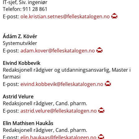
IT-sjef, Siv. ingeniør
Telefon: 911 28 861
E-post:
ole.kristian.setnes@felleskatalogen.no
Ádám Z. Kövér
Systemutvikler
E-post:
adam.kover@felleskatalogen.no
Eivind Kobbevik
Redaksjonell rådgiver og utdanningsansvarlig, Master i
farmasi
E-post:
eivind.kobbevik@felleskatalogen.no
Astrid Velure
Redaksjonell rådgiver, Cand. pharm.
E-post:
astrid.velure@felleskatalogen.no
Elin Mathisen Haukås
Redaksjonell rådgiver, Cand. pharm.
E-post:
elin.haukaas@felleskatalogen.no