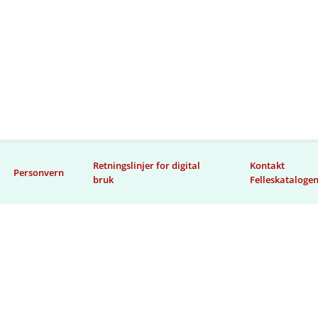
Retningslinjer for digital
Kontakt
Personvern
bruk
Felleskataloge