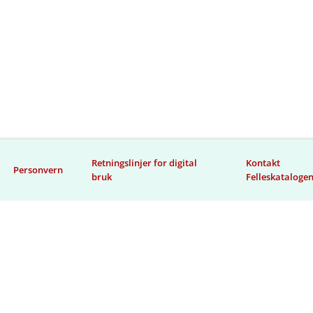
Retningslinjer for digital
Kontakt
Personvern
bruk
Felleskataloge