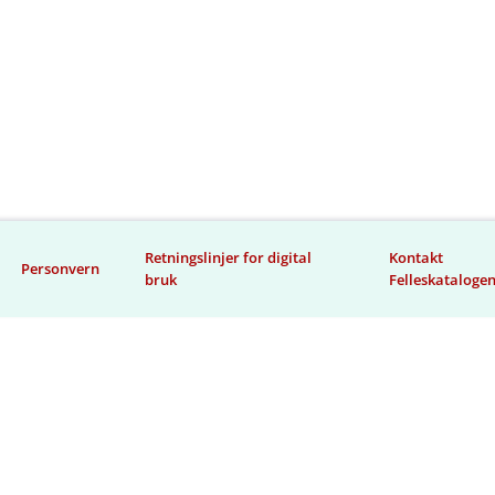
Retningslinjer for digital
Kontakt
Personvern
bruk
Felleskataloge