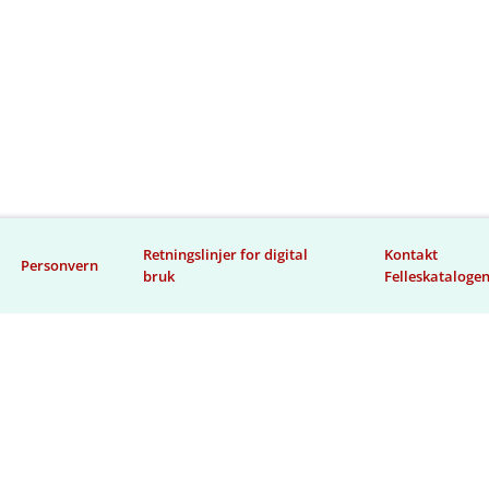
Retningslinjer for digital
Kontakt
Personvern
bruk
Felleskataloge