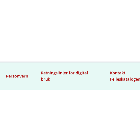
Retningslinjer for digital
Kontakt
Personvern
bruk
Felleskataloge