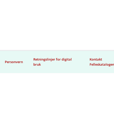
Retningslinjer for digital
Kontakt
Personvern
bruk
Felleskataloge