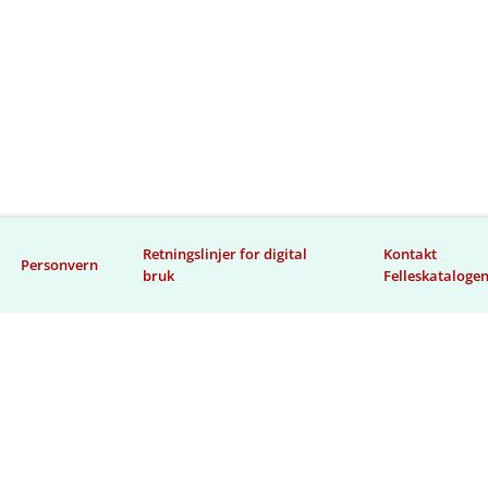
Retningslinjer for digital
Kontakt
Personvern
bruk
Felleskataloge