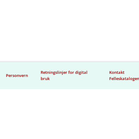
Retningslinjer for digital
Kontakt
Personvern
bruk
Felleskataloge