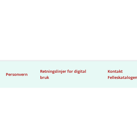
Retningslinjer for digital
Kontakt
Personvern
bruk
Felleskataloge