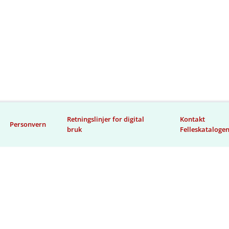
Retningslinjer for digital
Kontakt
Personvern
bruk
Felleskataloge