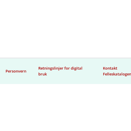
Retningslinjer for digital
Kontakt
Personvern
bruk
Felleskataloge