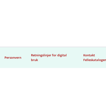
Retningslinjer for digital
Kontakt
Personvern
bruk
Felleskataloge