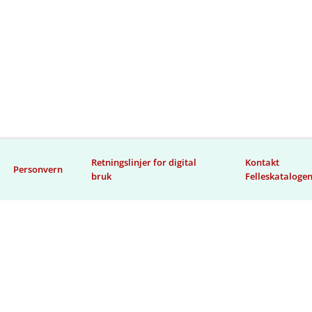
Retningslinjer for digital
Kontakt
Personvern
bruk
Felleskataloge