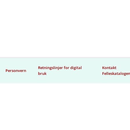
Retningslinjer for digital
Kontakt
Personvern
bruk
Felleskataloge