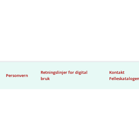
Retningslinjer for digital
Kontakt
Personvern
bruk
Felleskataloge