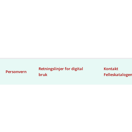
Retningslinjer for digital
Kontakt
Personvern
bruk
Felleskataloge