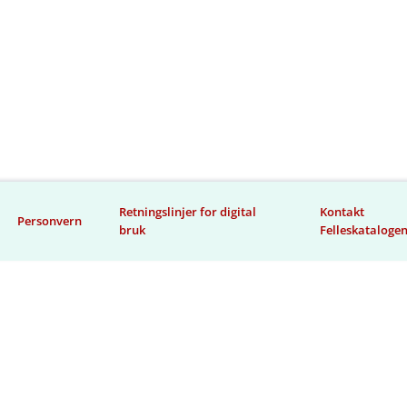
Retningslinjer for digital
Kontakt
Personvern
bruk
Felleskataloge