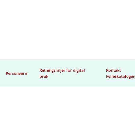
Retningslinjer for digital
Kontakt
Personvern
bruk
Felleskataloge