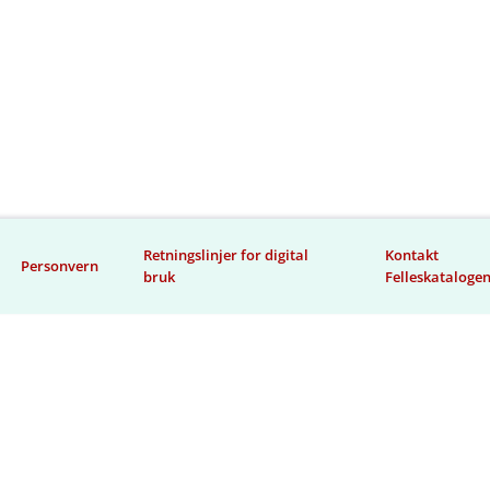
Retningslinjer for digital
Kontakt
Personvern
bruk
Felleskataloge