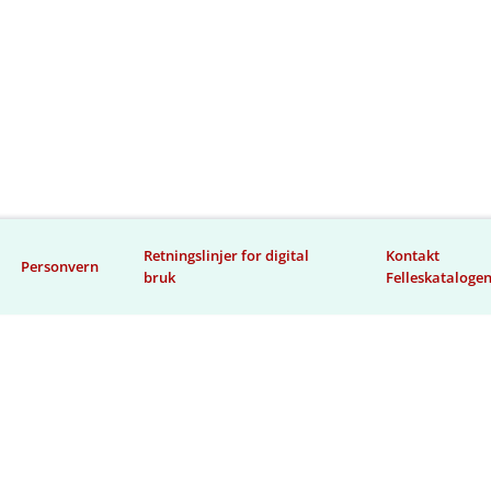
Retningslinjer for digital
Kontakt
Personvern
bruk
Felleskataloge