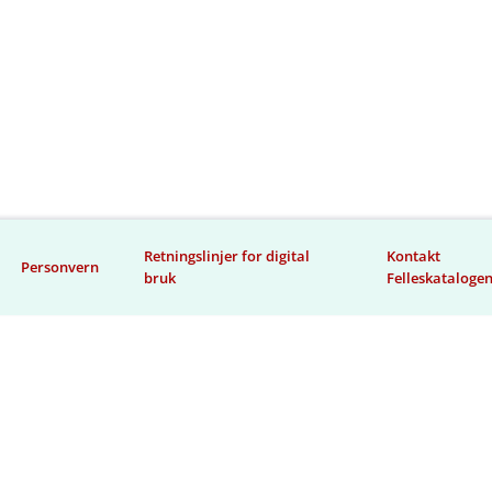
Retningslinjer for digital
Kontakt
Personvern
bruk
Felleskataloge