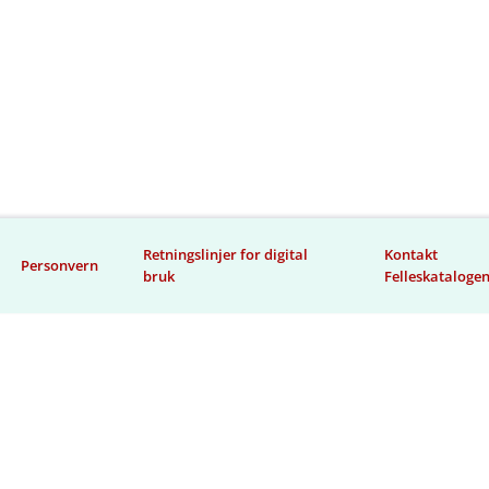
Retningslinjer for digital
Kontakt
Personvern
bruk
Felleskataloge